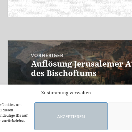
Beitragsnavigation
VORHERIGER
Auflösung Jerusalemer A
Vorheriger
des Bischoftums
Beitrag:
Zustimmung verwalten
NÄCHSTER
e Cookies, um
Weitere “Kirchenväter”
u diesen
Nächster
ndeutige IDs auf
AKZEPTIEREN
Beitrag:
r zurückziehst,