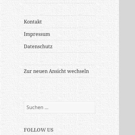
Kontakt
Impressum
Datenschutz
Zur neuen Ansicht wechseln
Suchen
nach:
FOLLOW US