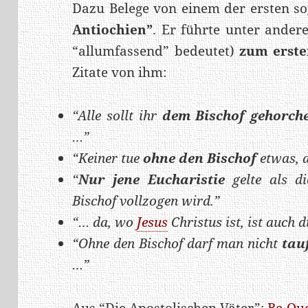
Dazu Belege von einem der ersten s
Antiochien”
. Er führte unter ande
“allumfassend” bedeutet)
zum erst
Zitate von ihm:
“Alle sollt ihr
dem Bischof gehorch
…”
“Keiner tue
ohne den Bischof
etwas, d
“
Nur jene
Eucharistie
gelte als d
Bischof vollzogen wird.”
“… da, wo
Jesus
Christus ist, ist auch 
“Ohne den Bischof darf man nicht
tau
…”
Aus “Die Apostolischen Väter”:
Be-Que