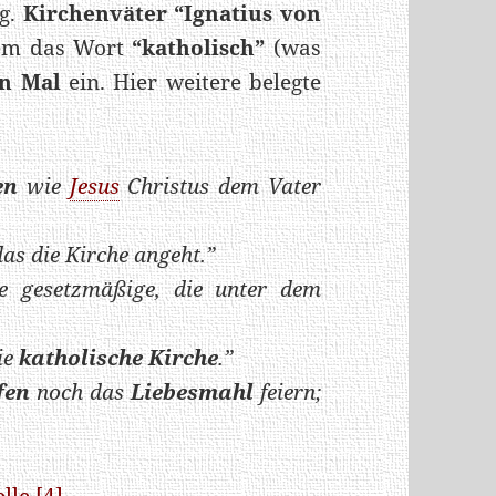
og.
Kirchenväter “Ignatius von
rem das Wort
“katholisch”
(was
en Mal
ein. Hier weitere belegte
en
wie
Jesus
Christus dem Vater
as die Kirche angeht.”
ie gesetzmäßige, die unter dem
die
katholische Kirche
.”
fen
noch das
Liebesmahl
feiern;
lle [4]