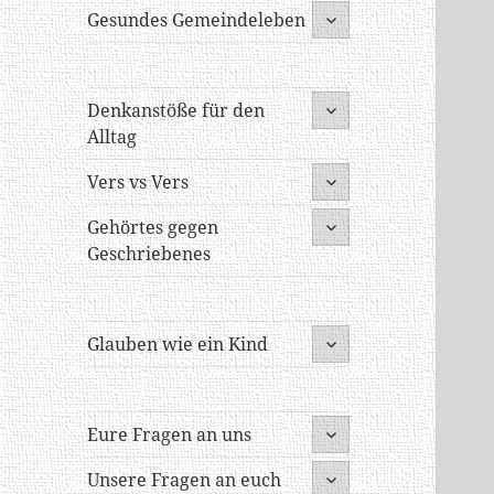
untermenü
Gesundes Gemeindeleben
öffnen
untermenü
Denkanstöße für den
öffnen
Alltag
untermenü
Vers vs Vers
öffnen
untermenü
Gehörtes gegen
öffnen
Geschriebenes
untermenü
Glauben wie ein Kind
öffnen
untermenü
Eure Fragen an uns
öffnen
untermenü
Unsere Fragen an euch