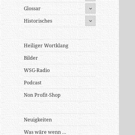
öffnen
untermenü
Glossar
öffnen
untermenü
Historisches
öffnen
Heiliger Wortklang
Bilder
WSG-Radio
Podcast
Non Profit-Shop
Neuigkeiten
Was wäre wenn …