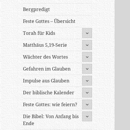
Bergpredigt
Feste Gottes – Übersicht
untermenü
Torah für Kids
öffnen
untermenü
Matthäus 5,19-Serie
öffnen
untermenü
Wächter des Wortes
öffnen
untermenü
Gefahren im Glauben
öffnen
untermenü
Impulse aus Glauben
öffnen
untermenü
Der biblische Kalender
öffnen
untermenü
Feste Gottes: wie feiern?
öffnen
untermenü
Die Bibel: Von Anfang bis
öffnen
Ende