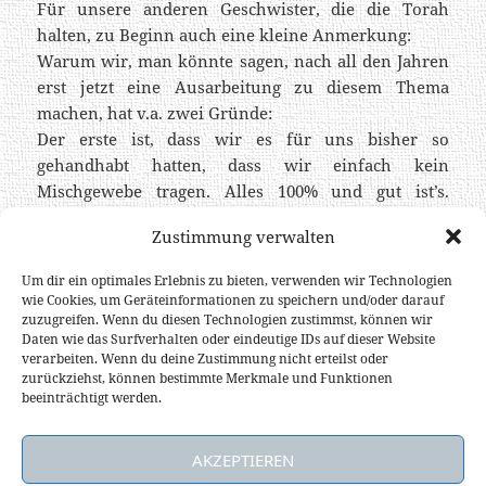
Für unsere anderen Geschwister, die die Torah
halten, zu Beginn auch eine kleine Anmerkung:
Warum wir, man könnte sagen, nach all den Jahren
erst jetzt eine Ausarbeitung zu diesem Thema
machen, hat v.a. zwei Gründe:
Der erste ist, dass wir es für uns bisher so
gehandhabt hatten, dass wir einfach kein
Mischgewebe tragen. Alles 100% und gut ist’s.
Dadurch stellten sich gewisse Fragen erst gar nicht
Zustimmung verwalten
und eine Ausarbeitung war in dem Sinne nicht
nötig. Man ging auf Nummer sicher und fertig.
Um dir ein optimales Erlebnis zu bieten, verwenden wir Technologien
Der zweite Grund, warum jetzt doch ein Artikel
wie Cookies, um Geräteinformationen zu speichern und/oder darauf
zuzugreifen. Wenn du diesen Technologien zustimmst, können wir
folgt, ist, dass uns in letzter Zeit immer wieder
Daten wie das Surfverhalten oder eindeutige IDs auf dieser Website
Geschwister Fragen dazu gestellt haben
und
verarbeiten. Wenn du deine Zustimmung nicht erteilst oder
gleichzeitig davon berichtet haben, wie schwer sie
zurückziehst, können bestimmte Merkmale und Funktionen
beeinträchtigt werden.
sich mit diesem Gebot tun, u.a. auch weil es meist
mit einem finanziellen Aufwand verbunden ist.
AKZEPTIEREN
Diesem, in Anführungszeichen, “Hilferuf” wollen